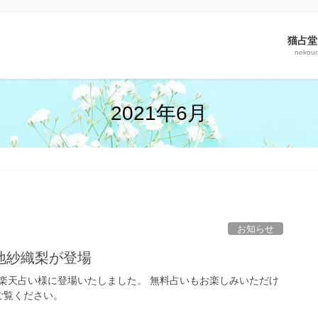
猫占堂
nekou
2021年6月
お知らせ
地紗織梨が登場
楽天占い様に登場いたしました。 無料占いもお楽しみいただけ
ご覧ください。