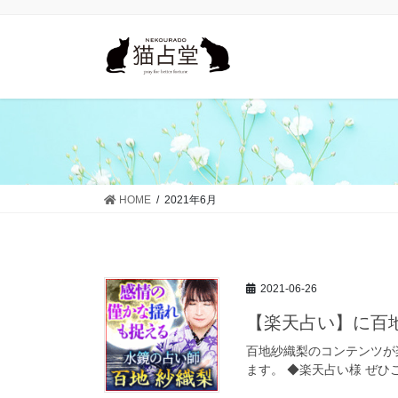
コ
ナ
ン
ビ
テ
ゲ
ン
ー
ツ
シ
に
ョ
移
ン
動
に
移
動
HOME
2021年6月
2021-06-26
【楽天占い】に百
百地紗織梨のコンテンツが
ます。 ◆楽天占い様 ぜひ