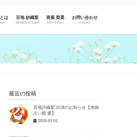
とは
百地 紗織梨
香葉 梨晏
お問い合わせ
rado
MOMOCHI Saori
KOYO Rian
contact
最近の投稿
百地沙織梨 出演のお知らせ【池袋
占い館 愛】
2025-01-01