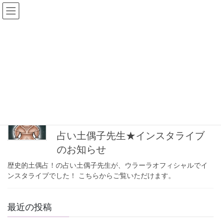
コ
ナ
ン
ビ
テ
ゲ
ン
ー
2020年12月
ツ
シ
に
ョ
移
ン
HOME
2020年12月
動
に
移
動
2020-12-10
お知らせ
占い土偶子先生★インスタライブ
のお知らせ
歴史的土偶占！の占い土偶子先生が、ウラーラオフィシャルでイ
ンスタライブでした！ こちらからご覧いただけます。
最近の投稿