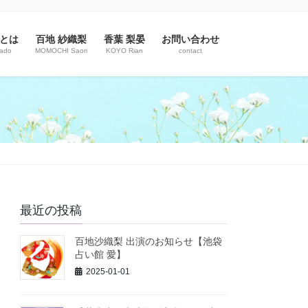
とは
百地 紗織梨
香葉 梨晏
お問い合わせ
rado
MOMOCHI Saori
KOYO Rian
contact
最近の投稿
百地沙織梨 出演のお知らせ【池袋
占い館 愛】
2025-01-01