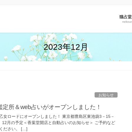
猫占堂
nekou
2023年12月
お知らせ
鑑定所＆web占いがオープンしました！
乙女ロードにオープンしました！ 東京都豊島区東池袋3－15－
室 12月の予定＜香葉堂開店と自動占いのお知らせ＞ ご予約など
ださい。 […]