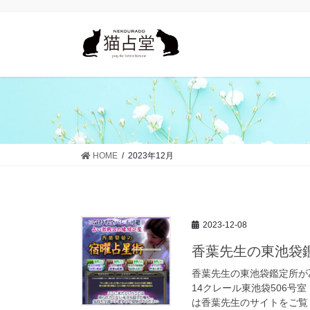
コ
ナ
ン
ビ
テ
ゲ
ン
ー
ツ
シ
に
ョ
移
ン
動
に
移
動
HOME
2023年12月
2023-12-08
香葉先生の東池袋
香葉先生の東池袋鑑定所が
14クレール東池袋506号
は香葉先生のサイトをご覧く